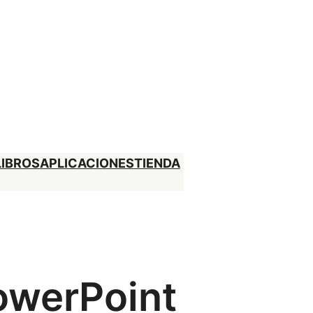
LIBROS
APLICACIONES
TIENDA
owerPoint