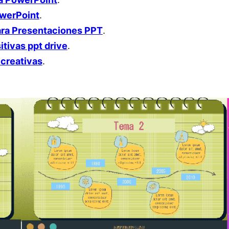
owerPoint
.
ara Presentaciones PPT
.
itivas ppt drive
.
 creativas
.