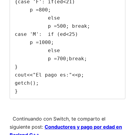
{case 'F': if(ed<21)

     p =800;

           else

           p =500; break;

case 'M':  if (ed<25)

     p =1000;

           else

           p =700;break;

}

cout<<"El pago es:"<<p;

getch();

}
Continuando con Switch, te comparto el
siguiente post:
Conductores y pago por edad en