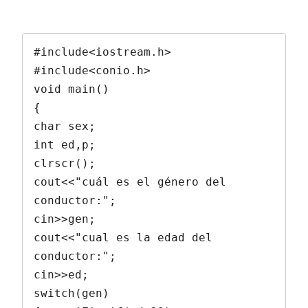
#include<iostream.h>

#include<conio.h>

void main()

{

char sex;

int ed,p;

clrscr();

cout<<"cuál es el género del 
conductor:";

cin>>gen;

cout<<"cual es la edad del 
conductor:";

cin>>ed;

switch(gen)
