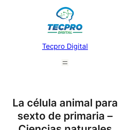
Saltar
al
contenido
Tecpro Digital
La célula animal para
sexto de primaria –
Ciencias naturales