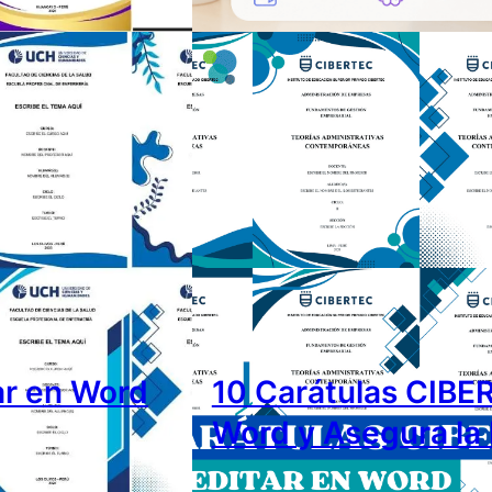
ar en Word
10 Carátulas CIBE
Word y Asegura la