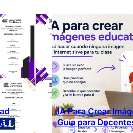
dad
IA Para Crear Imág
ord
Guía para Docente