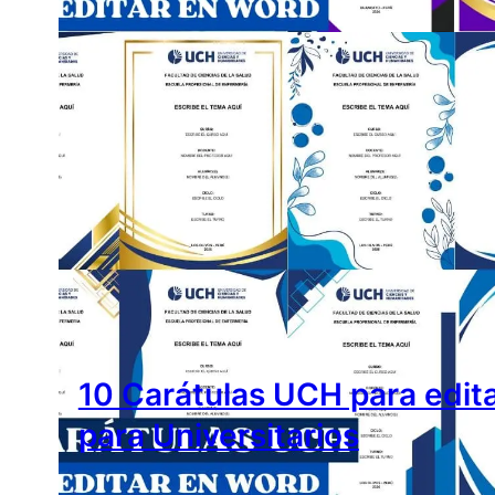
10 Carátulas UCH para edit
para Universitarios