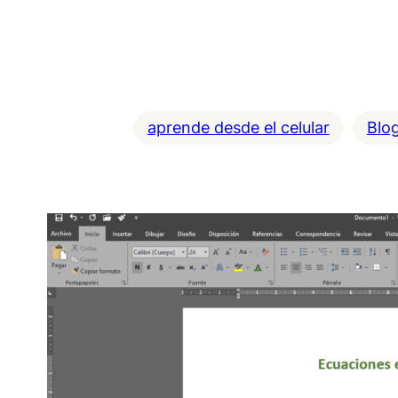
aprende desde el celular
Blo