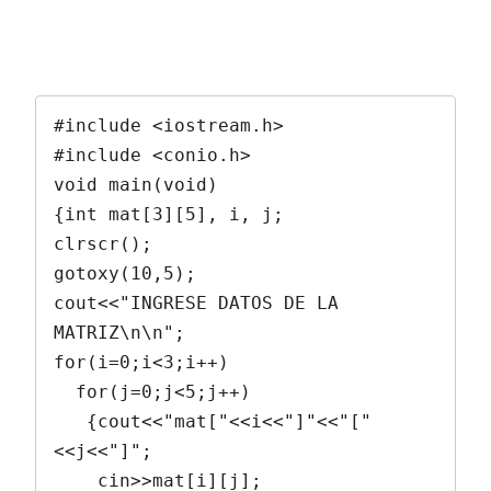
#include <iostream.h> 

#include <conio.h> 

void main(void) 

{int mat[3][5], i, j; 

clrscr(); 

gotoxy(10,5); 

cout<<"INGRESE DATOS DE LA 
MATRIZ\n\n"; 

for(i=0;i<3;i++) 

  for(j=0;j<5;j++) 

   {cout<<"mat["<<i<<"]"<<"["
<<j<<"]"; 

    cin>>mat[i][j]; 
