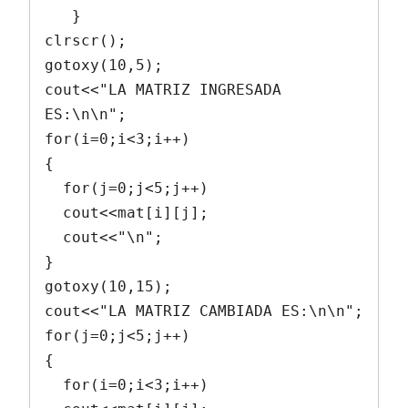
   } 

clrscr(); 

gotoxy(10,5); 

cout<<"LA MATRIZ INGRESADA 
ES:\n\n"; 

for(i=0;i<3;i++) 

{ 

  for(j=0;j<5;j++) 

  cout<<mat[i][j]; 

  cout<<"\n"; 

} 

gotoxy(10,15); 

cout<<"LA MATRIZ CAMBIADA ES:\n\n"; 

for(j=0;j<5;j++) 

{ 

  for(i=0;i<3;i++) 
