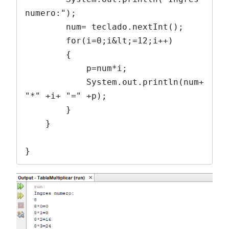
numero:");

        num= teclado.nextInt();

        for(i=0;i&lt;=12;i++)

        {

            p=num*i;

            System.out.println(num+ 
"*" +i+ "=" +p);

        }

    }

}