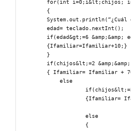
        for(int i=0;i&lt;chijos; i++)

        {

        System.out.println(“¿Cuál es la edad del niño?”);

        edad= teclado.nextInt();

        if(edad&gt;=6 &amp;&amp; edad&lt;=18)

        {Ifamiliar=Ifamiliar+10;}

        }

        if(chijos&lt;=2 &amp;&amp; chijos&gt;=1)

        { Ifamiliar= Ifamiliar + 70;}

            else

                    if(chijos&lt;=5 &amp;&amp; chijos&gt;=3)

                    {Ifamiliar= Ifamiliar + 90;}

                    else                    

                    {
