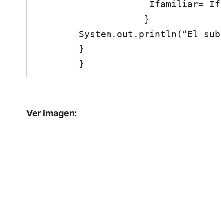
                     Ifamiliar= Ifamiliar + 120;                    

                    }                                                                                                         

        System.out.println(“El subsidio familiar mensual sera:” +Ifamiliar);  

        }             

        } 
Ver imagen: