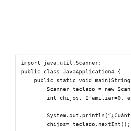
import java.util.Scanner;

public class JavaApplication4 {

    public static void main(String[] args) {

        Scanner teclado = new Scanner(System.in);

        int chijos, Ifamiliar=0, edad;

        System.out.println(“¿Cuántos hijos  tiene su        familia?”);

        chijos= teclado.nextInt();
