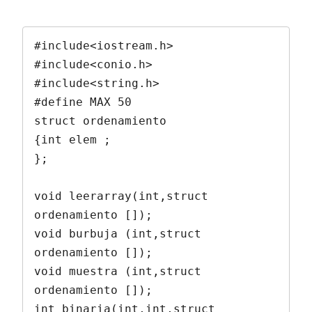
#include<iostream.h>

#include<conio.h>

#include<string.h>

#define MAX 50

struct ordenamiento

{int elem ;

};

void leerarray(int,struct 
ordenamiento []);

void burbuja (int,struct 
ordenamiento []);

void muestra (int,struct 
ordenamiento []);

int binaria(int,int,struct 