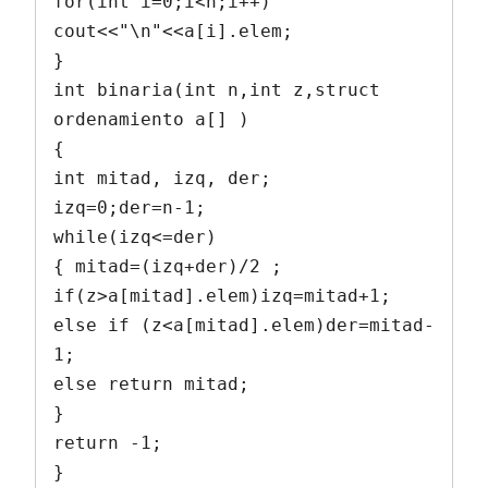
for(int i=0;i<n;i++)

cout<<"\n"<<a[i].elem;

}

int binaria(int n,int z,struct 
ordenamiento a[] )

{

int mitad, izq, der;

izq=0;der=n-1;

while(izq<=der)

{ mitad=(izq+der)/2 ;

if(z>a[mitad].elem)izq=mitad+1;

else if (z<a[mitad].elem)der=mitad-
1;

else return mitad;

}

return -1;

}