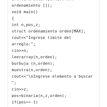
ordenamiento []);

void main()

{

int n,pos,z;

struct ordenamiento orden[MAX];

cout<<"Ingrese limite del 
arreglo:";

cin>>n;

leerarray(n,orden);

burbuja (n,orden);

muestra(n,orden);

cout<<"\nIngrese elemento a buscar 
";

cin>>z;

pos=binaria(n,z,orden);

if(pos==-1)
