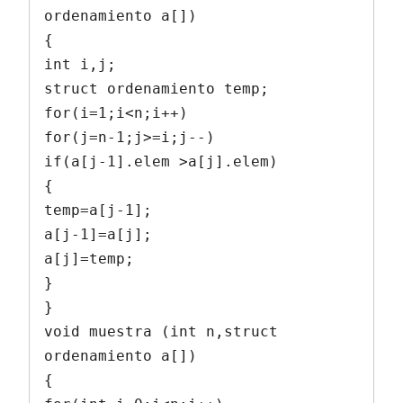
ordenamiento a[])

{

int i,j;

struct ordenamiento temp;

for(i=1;i<n;i++)

for(j=n-1;j>=i;j--)

if(a[j-1].elem >a[j].elem)

{

temp=a[j-1];

a[j-1]=a[j];

a[j]=temp;

}

}

void muestra (int n,struct 
ordenamiento a[])

{
