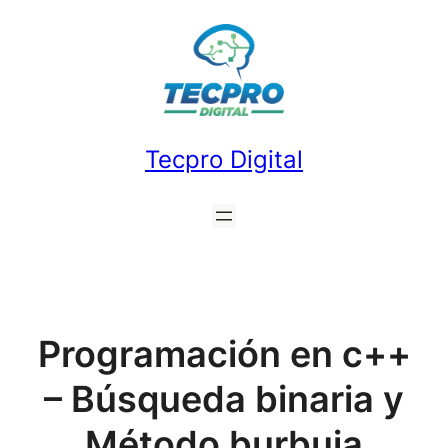
Saltar
al
contenido
Tecpro Digital
Programación en c++
– Búsqueda binaria y
Método burbuja