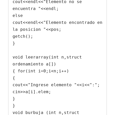
cout<<endl<<"Elemento no se 
encuentra "<<endl;

else

cout<<endl<<"Elemento encontrado en 
la posicion "<<pos;

getch();

}

void leerarray(int n,struct 
ordenamiento a[])

{ for(int i=0;i<n;i++)

{

cout<<"Ingrese elemento "<<i<<":";

cin>>a[i].elem;

}

}

void burbuja (int n,struct 