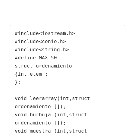
#include<iostream.h>

#include<conio.h>

#include<string.h>

#define MAX 50

struct ordenamiento

{int elem ;

};

void leerarray(int,struct 
ordenamiento []);

void burbuja (int,struct 
ordenamiento []);

void muestra (int,struct 