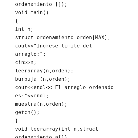
ordenamiento []);

void main()

{

int n;

struct ordenamiento orden[MAX];

cout<<"Ingrese limite del 
arreglo:";

cin>>n;

leerarray(n,orden);

burbuja (n,orden);

cout<<endl<<"El arreglo ordenado 
es:"<<endl;

muestra(n,orden);

getch();

}

void leerarray(int n,struct 
ordenamiento a[])
