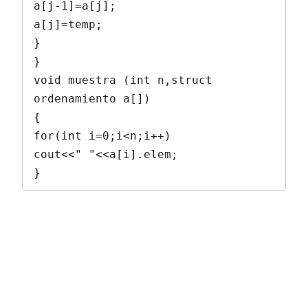
a[j-1]=a[j];

a[j]=temp;

}

}

void muestra (int n,struct 
ordenamiento a[])

{

for(int i=0;i<n;i++)

cout<<" "<<a[i].elem;

}