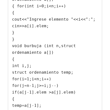
{ for(int i=0;i<n;i++)

{

cout<<"Ingrese elemento "<<i<<":";

cin>>a[i].elem;

}

}

void burbuja (int n,struct 
ordenamiento a[])

{

int i,j;

struct ordenamiento temp;

for(i=1;i<n;i++)

for(j=n-1;j>=i;j--)

if(a[j-1].elem >a[j].elem)

{

temp=a[j-1];
