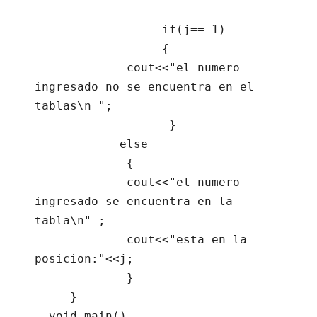
                  if(j==-1)

                  {

             cout<<"el numero 
ingresado no se encuentra en el 
tablas\n ";

                   }

            else

             {

             cout<<"el numero 
ingresado se encuentra en la 
tabla\n" ;

             cout<<"esta en la 
posicion:"<<j;

             }

     }

  void main()
