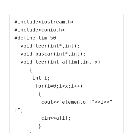
#include<iostream.h>

#include<conio.h>

#define lim 50

  void leer(int*,int);

  void buscar(int*,int);

  void leer(int a[lim],int x)

     {

      int i;

       for(i=0;i<x;i++)

        {

         cout<<"elemento ["<<i<<"] 
:";

         cin>>a[i];

        }
