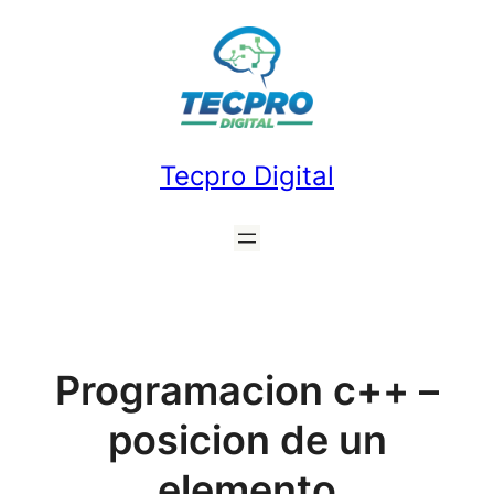
Saltar
al
contenido
Tecpro Digital
Programacion c++ –
posicion de un
elemento