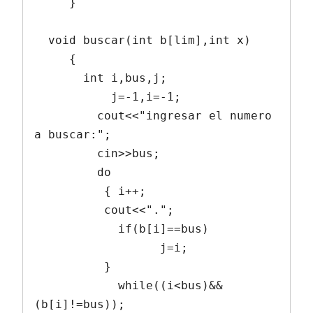
     }

  void buscar(int b[lim],int x)

     {

       int i,bus,j;

           j=-1,i=-1;

         cout<<"ingresar el numero 
a buscar:";

         cin>>bus;

         do

          { i++;

          cout<<".";

            if(b[i]==bus)

                  j=i;

          }

            while((i<bus)&&
(b[i]!=bus));
