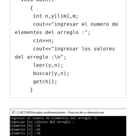
     {

      int n,y[lim],m;

      cout<<"ingresar el numero de 
elementos del arreglo :";

      cin>>n;

      cout<<"ingresar los valores 
del arreglo :\n";

      leer(y,n);

      buscar(y,n);

      getch();

     }        