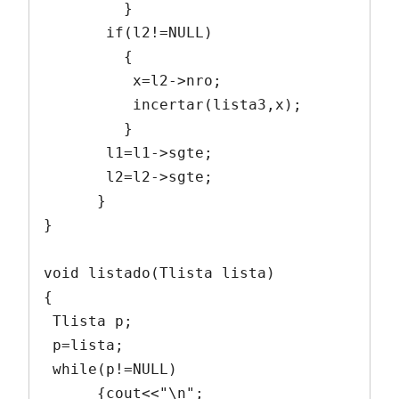
         }

       if(l2!=NULL)

         {

          x=l2->nro;

          incertar(lista3,x);

         }

       l1=l1->sgte;

       l2=l2->sgte;

      }

}

void listado(Tlista lista)

{

 Tlista p;

 p=lista;

 while(p!=NULL)

      {cout<<"\n";
