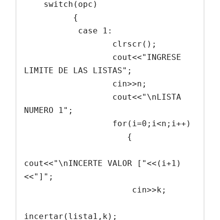
    switch(opc)

          {

           case 1:

                  clrscr();

                  cout<<"INGRESE 
LIMITE DE LAS LISTAS";

                  cin>>n;

                  cout<<"\nLISTA 
NUMERO 1";

                  for(i=0;i<n;i++)

                     {

cout<<"\nINCERTE VALOR ["<<(i+1)
<<"]";

                      cin>>k;

incertar(lista1,k);
