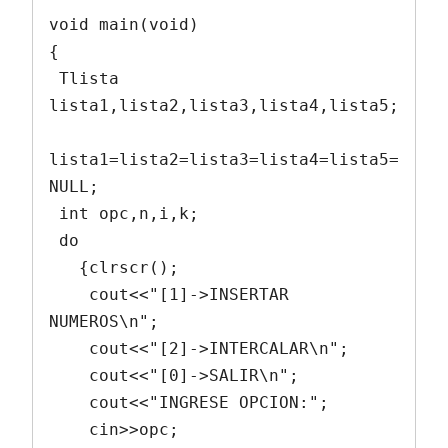
void main(void)

{

 Tlista 
lista1,lista2,lista3,lista4,lista5;

lista1=lista2=lista3=lista4=lista5=
NULL;

 int opc,n,i,k;

 do

   {clrscr();

    cout<<"[1]->INSERTAR 
NUMEROS\n";

    cout<<"[2]->INTERCALAR\n";

    cout<<"[0]->SALIR\n";

    cout<<"INGRESE OPCION:";

    cin>>opc;
