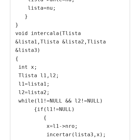
    lista=nu;

   }

}

void intercala(Tlista 
&lista1,Tlista &lista2,Tlista 
&lista3)

{

 int x;

 Tlista l1,l2;

 l1=lista1;

 l2=lista2;

 while(l1!=NULL && l2!=NULL)

      {if(l1!=NULL)

         {

          x=l1->nro;

          incertar(lista3,x);
