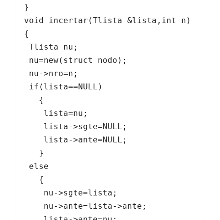
}

void incertar(Tlista &lista,int n)

{

 Tlista nu;

 nu=new(struct nodo);

 nu->nro=n;

 if(lista==NULL)

   {

    lista=nu;

    lista->sgte=NULL;

    lista->ante=NULL;

   }

 else

   {

    nu->sgte=lista;

    nu->ante=lista->ante;

    lista->ante=nu;
