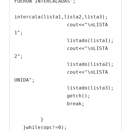
FUERON INTERCALADAS";

intercala(lista1,lista2,lista3);

                  cout<<"\nLISTA 
1";

                  listado(lista1);

                  cout<<"\nLISTA 
2";

                  listado(lista2);

                  cout<<"\nLISTA 
UNIDA";

                  listado(lista3);

                  getch();

                  break;

         }

   }while(opc!=0);
