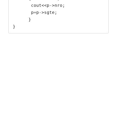
       cout<<p->nro;

       p=p->sgte;

      }

}