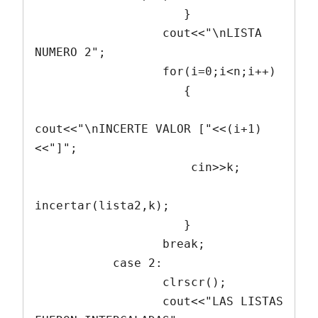
                     }

                  cout<<"\nLISTA 
NUMERO 2";

                  for(i=0;i<n;i++)

                     {

cout<<"\nINCERTE VALOR ["<<(i+1)
<<"]";

                      cin>>k;

incertar(lista2,k);

                     }

                  break;

           case 2:

                  clrscr();

                  cout<<"LAS LISTAS 