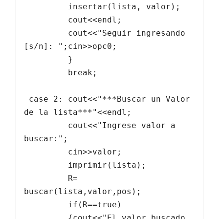
         insertar(lista, valor);

         cout<<endl;

         cout<<"Seguir ingresando 
[s/n]: ";cin>>opc0;

         }

         break;

 case 2: cout<<"***Buscar un Valor 
de la lista***"<<endl;

         cout<<"Ingrese valor a 
buscar:";

         cin>>valor;

         imprimir(lista);

         R= 
buscar(lista,valor,pos);

         if(R==true)

         {cout<<"El valor buscado 