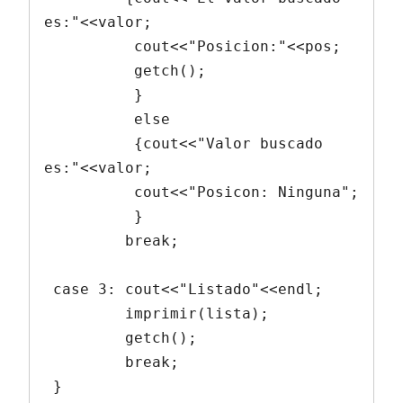
es:"<<valor;

          cout<<"Posicion:"<<pos;

          getch();

          }

          else

          {cout<<"Valor buscado 
es:"<<valor;

          cout<<"Posicon: Ninguna";

          }

         break;

 case 3: cout<<"Listado"<<endl;

         imprimir(lista);

         getch();

         break;

 }
