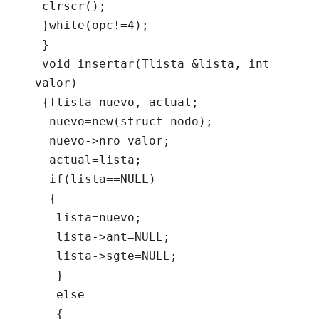
 clrscr();

 }while(opc!=4);

 }

 void insertar(Tlista &lista, int 
valor)

 {Tlista nuevo, actual;

  nuevo=new(struct nodo);

  nuevo->nro=valor;

  actual=lista;

  if(lista==NULL)

  {

   lista=nuevo;

   lista->ant=NULL;

   lista->sgte=NULL;

   }

   else

   {
