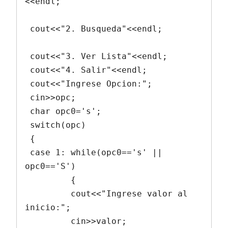
<<endl;

 cout<<"2. Busqueda"<<endl;

 cout<<"3. Ver Lista"<<endl;

 cout<<"4. Salir"<<endl;

 cout<<"Ingrese Opcion:";

 cin>>opc;

 char opc0='s';

 switch(opc)

 {

 case 1: while(opc0=='s' || 
opc0=='S')

         {

         cout<<"Ingrese valor al 
inicio:";

         cin>>valor;
