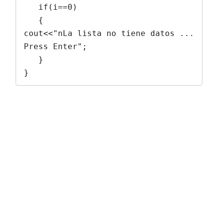
   if(i==0)

   {

cout<<"nLa lista no tiene datos ... 
Press Enter";

   }

}