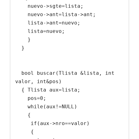
    nuevo->sgte=lista;

    nuevo->ant=lista->ant;

    lista->ant=nuevo;

    lista=nuevo;

    }

  }

  bool buscar(Tlista &lista, int 
valor, int&pos)

  { Tlista aux=lista;

    pos=0;

    while(aux!=NULL)

    {

     if(aux->nro==valor)

     {
