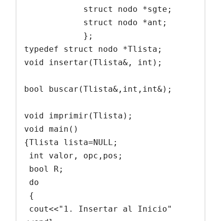
            struct nodo *sgte;

            struct nodo *ant;

            };

typedef struct nodo *Tlista;

void insertar(Tlista&, int);

bool buscar(Tlista&,int,int&);

void imprimir(Tlista);

void main()

{Tlista lista=NULL;

 int valor, opc,pos;

 bool R;

 do

 {

 cout<<"1. Insertar al Inicio"