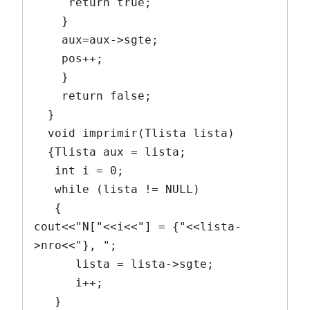
     return true;

    }

    aux=aux->sgte;

    pos++;

    }

    return false;

  }

  void imprimir(Tlista lista)

  {Tlista aux = lista;

   int i = 0;

   while (lista != NULL)

   {

cout<<"N["<<i<<"] = {"<<lista-
>nro<<"}, ";

      lista = lista->sgte;

      i++;

   }
