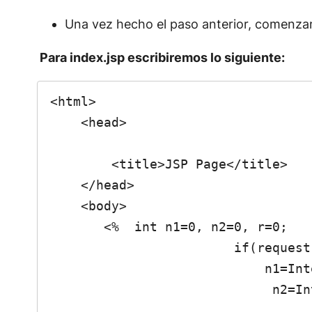
Una vez hecho el paso anterior, comenzam
Para index.jsp escribiremos lo siguiente:
<html>

    <head>

        <title>JSP Page</title>

    </head>

    <body>

       <%  int n1=0, n2=0, r=0;

                        if(request.getParameter("ok")!=null){

                            n1=Integer.parseInt(request.getParameter("txtnum1"));

                             n2=Integer.parseInt(request.getParameter("txtnum2"));
