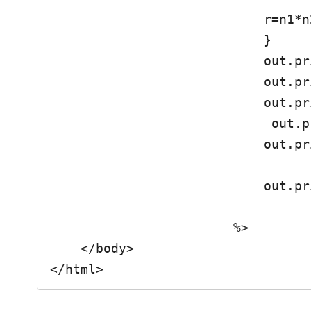
                            r=n1*n2; 

                            }

                            out.print("<form action=index.jsp method=POST>");

                            out.print("Primer Valor : <input type=text name=txtnum1 value="+n1+" ><br>");

                            out.print("Segundo Valor : <input type=text name=txtnum2 value="+n2+" ><br>");

                             out.print("<input type=submit name= ok value=Enviar> <br>");

                            out.print("Resultado: <input type=text name=index value="+r+" ><br>");

                            out.print("</form>");

                        %> 

    </body>

</html>