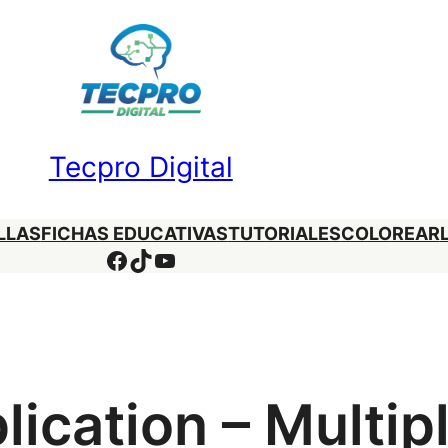
Tecpro Digital
LLAS
FICHAS EDUCATIVAS
TUTORIALES
COLOREAR
Facebook
TikTok
YouTube
ication – Multip