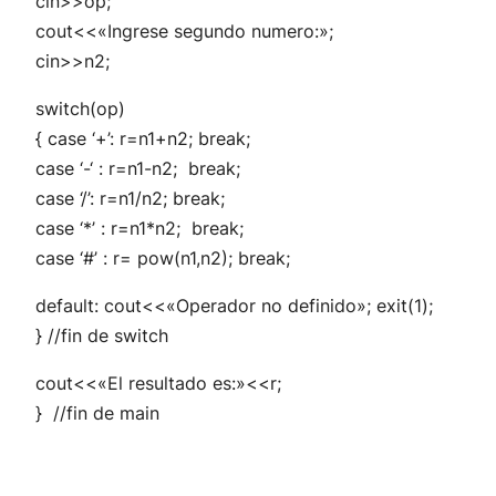
cin>>op;
cout<<«Ingrese segundo numero:»;
cin>>n2;
switch(op)
{ case ‘+’: r=n1+n2; break;
case ‘-‘ : r=n1-n2; break;
case ‘/’: r=n1/n2; break;
case ‘*’ : r=n1*n2; break;
case ‘#’ : r= pow(n1,n2); break;
default: cout<<«Operador no definido»; exit(1);
}
//fin de switch
cout<<«El resultado es:»<<r;
}
//fin de main