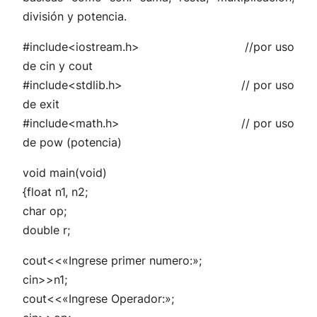
división y potencia.
#include<iostream.h>
//por uso
de cin y cout
#include<stdlib.h>
// por uso
de exit
#include<math.h>
// por uso
de pow (potencia)
void main(void)
{float n1, n2;
char op;
double r;
cout<<«Ingrese primer numero:»;
cin>>n1;
cout<<«Ingrese Operador:»;