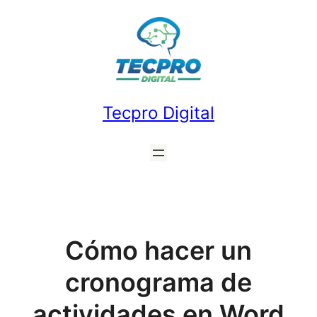
Saltar
al
contenido
Tecpro Digital
Cómo hacer un
cronograma de
actividades en Word