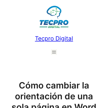
Saltar
al
contenido
Tecpro Digital
Cómo cambiar la
orientación de una
sola página en Word