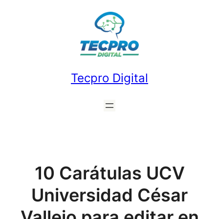
Saltar
al
contenido
Tecpro Digital
10 Carátulas UCV
Universidad César
Vallejo para editar en