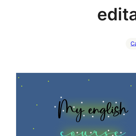
edit
Ca