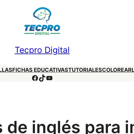
Tecpro Digital
LLAS
FICHAS EDUCATIVAS
TUTORIALES
COLOREAR
Facebook
TikTok
YouTube
 de inglés para i