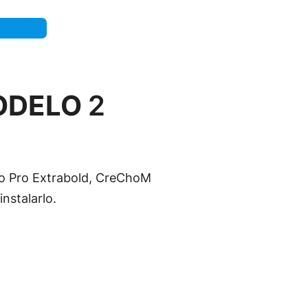
MODELO
2
to Pro Extrabold, CreChoM
nstalarlo.