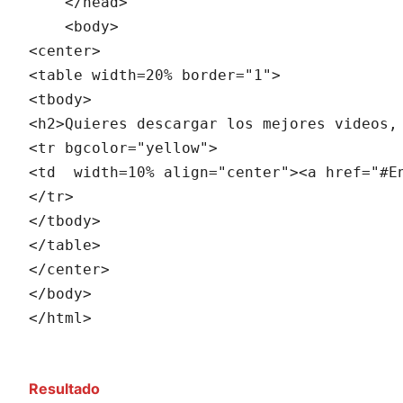
    </head>

    <body>

<center>

<table width=20% border="1">

<tbody>

<h2>Quieres descargar los mejores videos, 
<tr bgcolor="yellow">

<td  width=10% align="center"><a href="#En
</tr>

</tbody>

</table>

</center>

</body>

</html>
Resultado