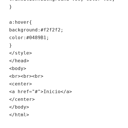
}

a:hover{

background:#f2f2f2;

color:#0489B1;

}

</style>

</head>

<body>

<br><br><br>

<center>

<a href="#">Inicio</a>

</center>

</body>

</html>