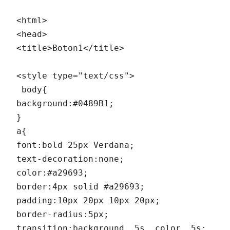
<html>

<head>

<title>Boton1</title>

<style type="text/css">

 body{

background:#0489B1;

}

a{

font:bold 25px Verdana;

text-decoration:none;

color:#a29693;

border:4px solid #a29693;

padding:10px 20px 10px 20px;

border-radius:5px;

transition:background .5s, color .5s;
