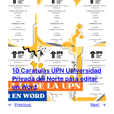
10 Caratulas UPN Universidad
Privada del Norte para editar
en Word
←
Previous
Next
→